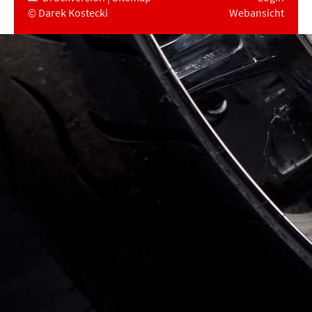
© Darek Kostecki
Webansicht